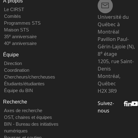
À propos
Le CIRST
Université du
Comités
Programmes STS
Québec à
Maison STS
Montréal
e
35
anniversaire
Pavillon Paul-
e
40
anniversaire
Gérin-Lajoie (N),
e
8
étage
Équipe
1205, rue Saint-
Direction
Denis
Coordination
Montréal,
Chercheurs/chercheuses
Québec
Étudiants/étudiantes
H2X 3R9
Équipe du BIN
Recherche
Suivez-
nous
Axes de recherche
OST, chaires et équipes
BIN - Bureau des initiatives
numériques
Bourses et soutien