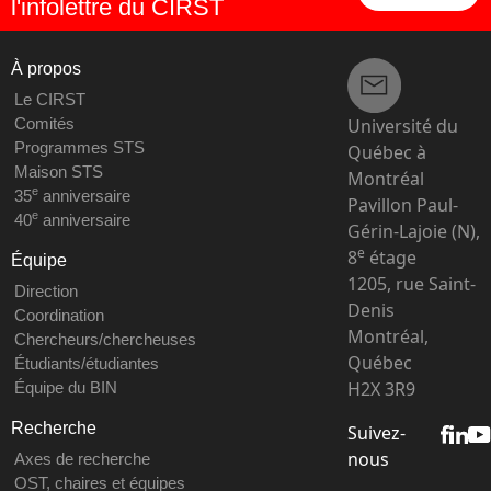
l'infolettre du CIRST
À propos
Le CIRST
Université du
Comités
Programmes STS
Québec à
Maison STS
Montréal
e
35
anniversaire
Pavillon Paul-
e
40
anniversaire
Gérin-Lajoie (N),
e
8
étage
Équipe
1205, rue Saint-
Direction
Denis
Coordination
Montréal,
Chercheurs/chercheuses
Québec
Étudiants/étudiantes
H2X 3R9
Équipe du BIN
Recherche
Suivez-
nous
Axes de recherche
OST, chaires et équipes