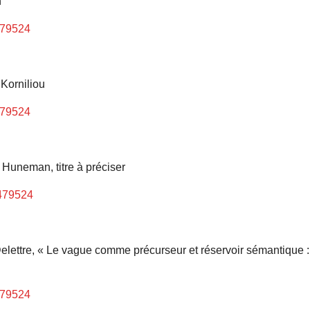
n
479524
 Korniliou
479524
 Huneman, titre à préciser
7479524
 Delettre, « Le vague comme précurseur et réservoir sémantique :
479524