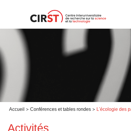
Aller
au
contenu
>
>
Accueil
Conférences et tables rondes
Activités