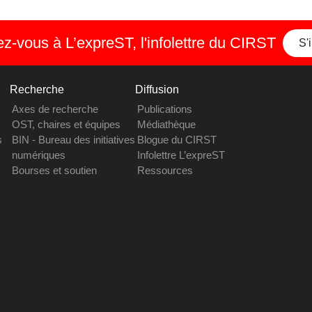
-vous à L’expreST, l'infolettre du CIRST
S'
Recherche
Diffusion
Axes de recherche
Publications
OST, chaires et équipes
Médiathèque
s
BIN - Bureau des initiatives
Blogue du CIRST
numériques
Infolettre L’expreST
Bourses et soutien
Ressources