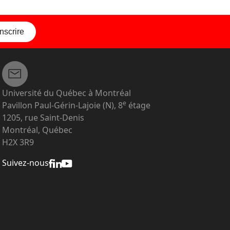
inscrire
Université du Québec à Montréal
e
Pavillon Paul-Gérin-Lajoie (N), 8
étage
1205, rue Saint-Denis
Montréal, Québec
H2X 3R9
Suivez-nous