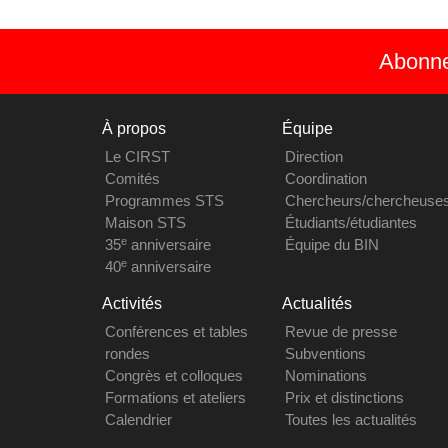
Abonnez
À propos
Équipe
Le CIRST
Direction
Comités
Coordination
Programmes STS
Chercheurs/chercheuse
Maison STS
Étudiants/étudiantes
e
35
anniversaire
Équipe du BIN
e
40
anniversaire
Activités
Actualités
Conférences et tables
Revue de presse
rondes
Subventions
Congrès et colloques
Nominations
Formations et ateliers
Prix et distinctions
Calendrier
Toutes les actualités