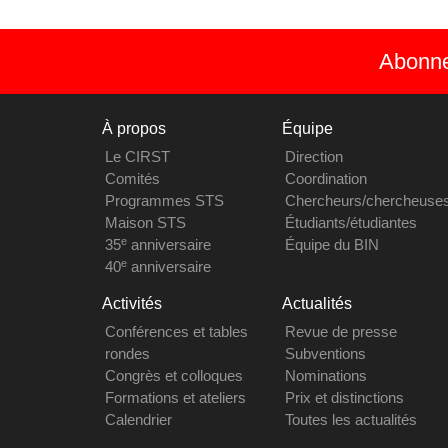
Abonnez
À propos
Équipe
Le CIRST
Direction
Comités
Coordination
Programmes STS
Chercheurs/chercheuse
Maison STS
Étudiants/étudiantes
e
35
anniversaire
Équipe du BIN
e
40
anniversaire
Activités
Actualités
Conférences et tables
Revue de presse
rondes
Subventions
Congrès et colloques
Nominations
Formations et ateliers
Prix et distinctions
Calendrier
Toutes les actualités