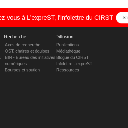
-vous à L’expreST, l'infolettre du CIRST
S'
Recherche
Diffusion
Axes de recherche
Publications
OST, chaires et équipes
Médiathèque
s
BIN - Bureau des initiatives
Blogue du CIRST
numériques
Infolettre L’expreST
Bourses et soutien
Ressources