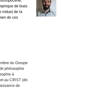
Anthropocène,
mpirique de biais
e indue) de la
amen de ces
membre du Groupe
 de philosophie
osophie à
et au CIRST (dir.
Naissance de