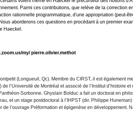
et certains voient même en Haeckel le précurseur des notions d'
nnement. Parmi ces contributions, que relève de la correction e
ction rationnelle programmatique, d'une appropriation (peut-êtr
? Nous aborderons ces questions en procédant à un premier ex
de Haeckel.
l.zoom.us/my/ pierre.olivier.methot
ntpetit (Longueuil, Qc). Membre du CIRST, il est également 
l’Université de Montréal et associé de l’Institut d’histoire et
 Panthéon-Sorbonne. Ghyslain Bolduc a fait un doctorat en phil
au, et un stage postdoctoral à l’IHPST (dir. Philippe Huneman) 
teur de l’ouvrage Préformation et épigenèse en développeme nt. 