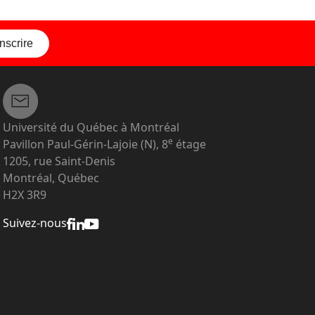
inscrire
Université du Québec à Montréal
e
Pavillon Paul-Gérin-Lajoie (N), 8
étage
1205, rue Saint-Denis
Montréal, Québec
H2X 3R9
Suivez-nous