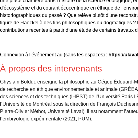
une place charnière dans l'histoire de la science écologique, 
d'écosystème et du courant écocentrique en éthique de l'enviro
historiographiques du passé ? Que relève plutôt d'une reconstru
figure de Haeckel à des fins philosophiques ou dogmatiques 
contributions récentes à partir d'une étude de certains travaux 
Connexion à l'événement au (sans les espaces) :
https://ulava
À propos des intervenants
Ghyslain Bolduc enseigne la philosophie au Cégep Édouard-Mo
de recherche en éthique environnementale et animale (GRÉEA) de 
des sciences et des techniques (IHPST) de l’Université Paris I
l’Université de Montréal sous la direction de François Duchesne
Pierre-Olivier Méthot, Université Laval). Il est notamment l’au
l’embryologie expérimentale (2021, PUM).