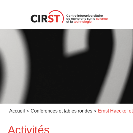
Aller
au
contenu
>
>
Accueil
Conférences et tables rondes
Activités