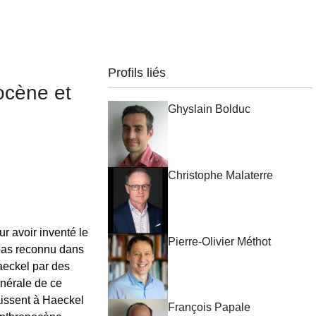
Profils liés
ocène et
Ghyslain Bolduc
Christophe Malaterre
r avoir inventé le
Pierre-Olivier Méthot
 pas reconnu dans
Haeckel par des
énérale de ce
aissent à Haeckel
François Papale