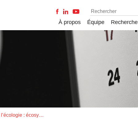
À propos
Équipe
Recherche
Ernst Haeckel et l’écologie : écosystèmes, Anthropocène et écocentrisme