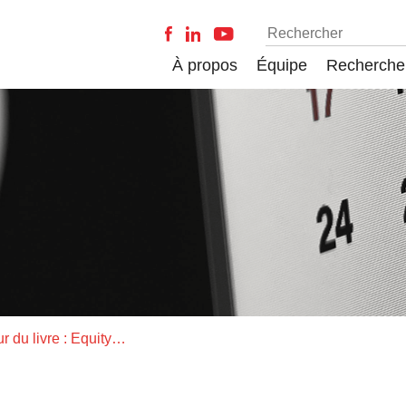
À propos
Équipe
Recherche
Discussion autour du livre : Equity for Women in science