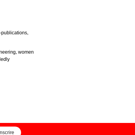
—publications,
gineering, women
dedly
inscrire