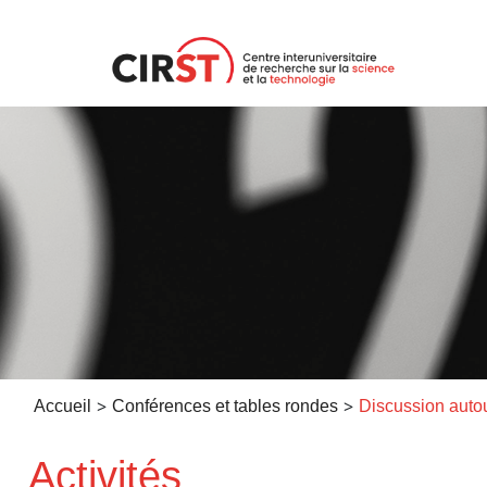
Aller
au
contenu
>
>
Accueil
Conférences et tables rondes
Activités