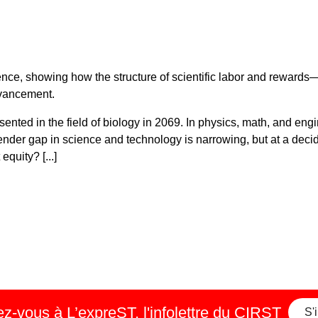
ience, showing how the structure of scientific labor and rewards
dvancement.
sented in the field of biology in 2069. In physics, math, and en
gender gap in science and technology is narrowing, but at a deci
quity? [...]
-vous à L’expreST, l'infolettre du CIRST
S'