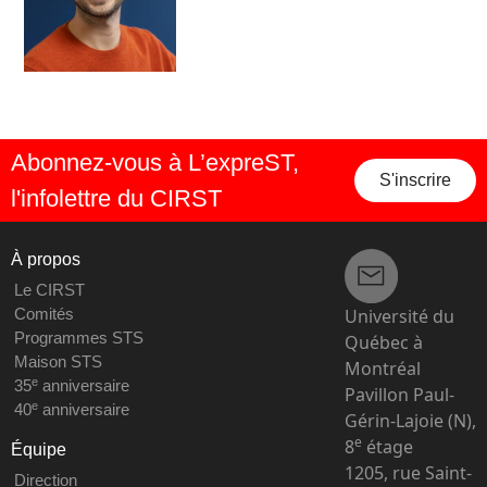
Abonnez-vous à L’expreST,
S'inscrire
l'infolettre du CIRST
À propos
Le CIRST
Université du
Comités
Programmes STS
Québec à
Maison STS
Montréal
e
35
anniversaire
Pavillon Paul-
e
40
anniversaire
Gérin-Lajoie (N),
e
8
étage
Équipe
1205, rue Saint-
Direction