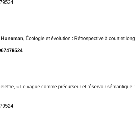
479524
e
Huneman
, Écologie et évolution : Rétrospective à court et lon
8967479524
 Delettre, « Le vague comme précurseur et réservoir sémantique :
479524