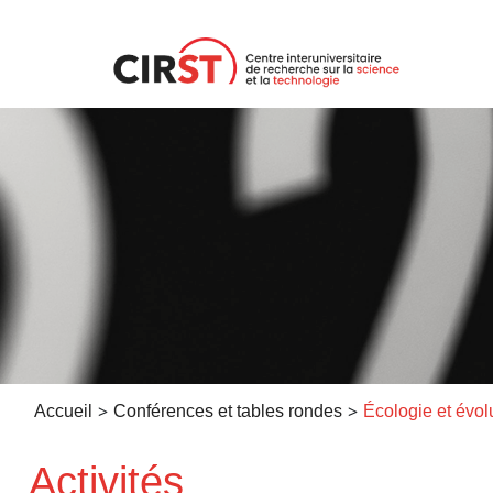
Aller
au
contenu
>
>
Accueil
Conférences et tables rondes
Activités