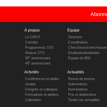
Abonnez
À propos
Équipe
Le CIRST
Direction
Comités
Coordination
Programmes STS
Chercheurs/chercheuse
Maison STS
Étudiants/étudiantes
e
35
anniversaire
Équipe du BIN
e
40
anniversaire
Activités
Actualités
Conférences et tables
Revue de presse
rondes
Subventions
Congrès et colloques
Nominations
Formations et ateliers
Prix et distinctions
Calendrier
Toutes les actualités