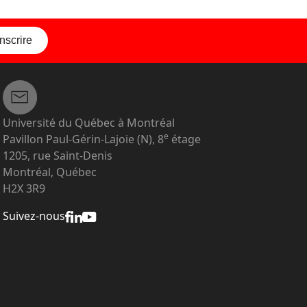
inscrire
Université du Québec à Montréal
e
Pavillon Paul-Gérin-Lajoie (N), 8
étage
1205, rue Saint-Denis
Montréal, Québec
H2X 3R9
Suivez-nous