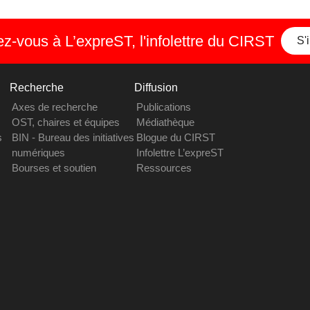
-vous à L’expreST, l'infolettre du CIRST
S'
Recherche
Diffusion
Axes de recherche
Publications
OST, chaires et équipes
Médiathèque
s
BIN - Bureau des initiatives
Blogue du CIRST
numériques
Infolettre L’expreST
Bourses et soutien
Ressources