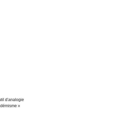
til d'analogie
'endémisme »