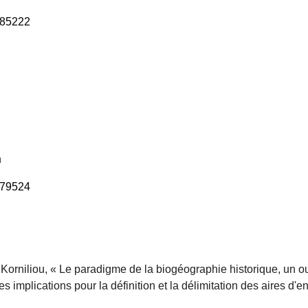
2985222
n
479524
 Korniliou, « Le paradigme de la biogéographie historique, un ou
s implications pour la définition et la délimitation des aires d