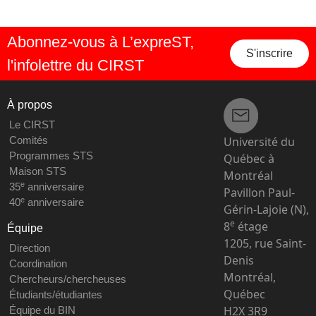
Abonnez-vous à L’expreST,
S'inscrire
l'infolettre du CIRST
À propos
Le CIRST
Université du
Comités
Programmes STS
Québec à
Maison STS
Montréal
e
35
anniversaire
Pavillon Paul-
e
40
anniversaire
Gérin-Lajoie (N),
e
8
étage
Équipe
1205, rue Saint-
Direction
Denis
Coordination
Montréal,
Chercheurs/chercheuses
Québec
Étudiants/étudiantes
H2X 3R9
Équipe du BIN