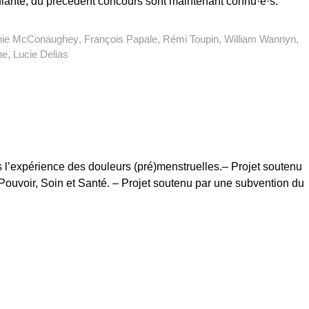
ante, du précédent concours sont maintenant connu·e·s.
nie McConaughey
François Papale
Rémi Toupin
William Wannyn
he
Lucie Delias
s l’expérience des douleurs (pré)menstruelles.– Projet soutenu
ouvoir, Soin et Santé. – Projet soutenu par une subvention du