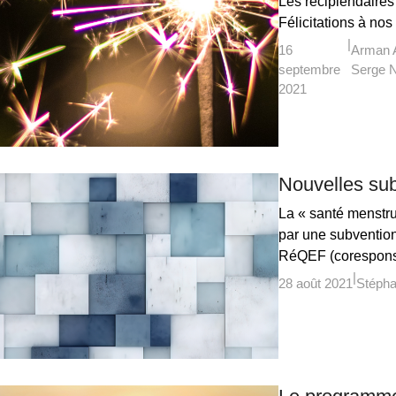
Les récipiendaire
Félicitations à nos
16
Arman 
septembre
Serge N
2021
Nouvelles su
La « santé menstru
par une subvention
RéQEF (coresponsab
28 août 2021
Stépha