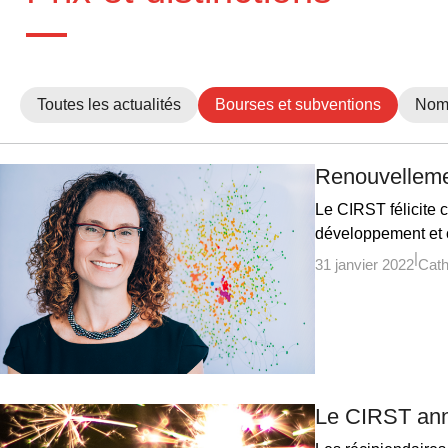
Toutes les actualités
Bourses et subventions
Nomi
Renouvelleme
Le CIRST félicite
développement et c
31 janvier 2022
Cath
Le CIRST ann