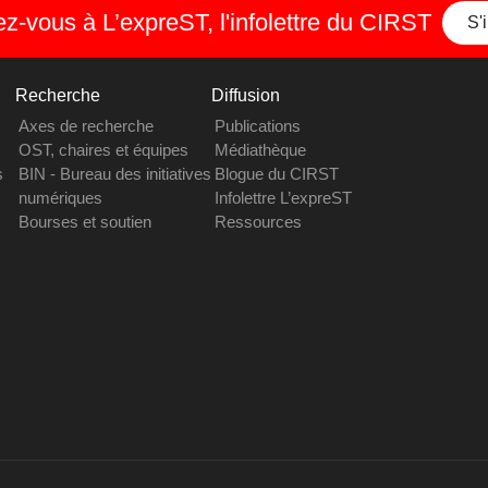
-vous à L’expreST, l'infolettre du CIRST
S'
Recherche
Diffusion
Axes de recherche
Publications
OST, chaires et équipes
Médiathèque
s
BIN - Bureau des initiatives
Blogue du CIRST
numériques
Infolettre L’expreST
Bourses et soutien
Ressources