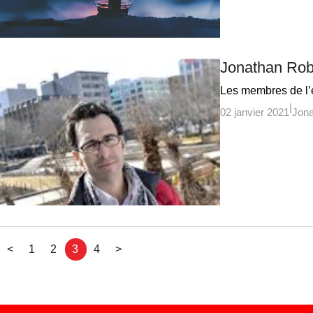
Jonathan Rob
Les membres de l’é
02 janvier 2021
Jona
<
1
2
3
4
>