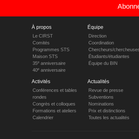
Abonnez
À propos
Équipe
Le CIRST
Direction
Comités
Coordination
Programmes STS
Chercheurs/chercheuse
Maison STS
Étudiants/étudiantes
e
35
anniversaire
Équipe du BIN
e
40
anniversaire
Activités
Actualités
Conférences et tables
Revue de presse
rondes
Subventions
Congrès et colloques
Nominations
Formations et ateliers
Prix et distinctions
Calendrier
Toutes les actualités