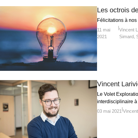
Les octrois d
Félicitations à nos
11 mai
Vincent L
2021
Simard
Vincent Lariv
Le Volet Explorati
interdisciplinaire 
03 mai 2021
Vincent