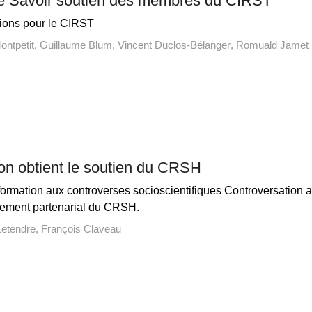
 Savoir soutien des membres du CIRST
ions pour le CIRST
ontpetit
Guillaume Blum
Vincent Duclos-Bélanger
Romuald Jamet
on obtient le soutien du CRSH
rmation aux controverses socioscientifiques Controversation 
ment partenarial du CRSH.
Letendre
François Claveau