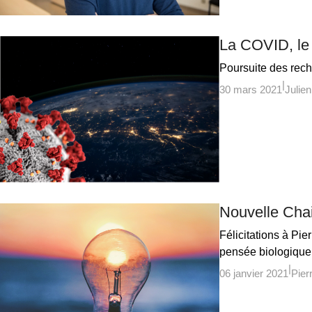
La COVID, le 
Poursuite des rec
30 mars 2021
Julie
Nouvelle Cha
Félicitations à Pi
pensée biologique
06 janvier 2021
Pier