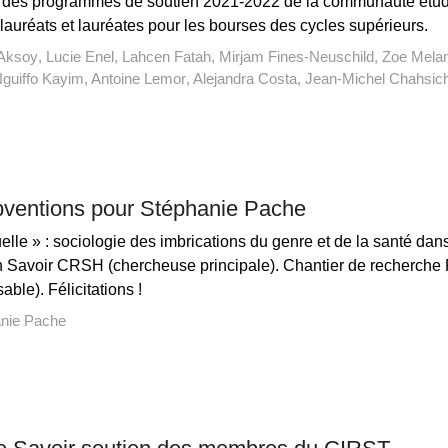
s des programmes de soutien 2021-2022 de la communauté étudi
 lauréats et lauréates pour les bourses des cycles supérieurs.
Aksoy
Lucie Enel
Lahcen Fatah
Mirjam Fines-Neuschild
Zoe Mela
guiffo Kayim
Antoine Lemor
Alejandra Costa
Jean-Michel Chahsic
bventions pour Stéphanie Pache
elle » : sociologie des imbrications du genre et de la santé dan
 Savoir CRSH (chercheuse principale). Chantier de recherche P
le). Félicitations !
nie Pache