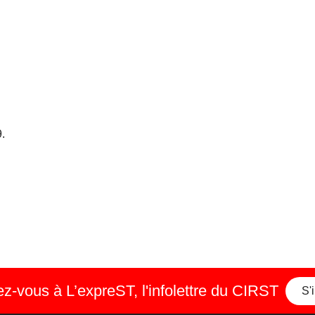
9.
-vous à L’expreST, l'infolettre du CIRST
S'