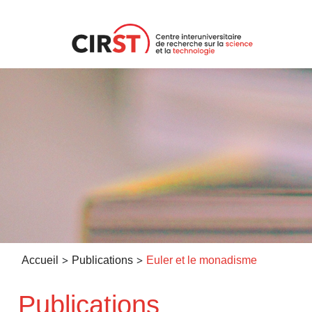
Aller
au
contenu
>
>
Accueil
Publications
Euler et le monadisme
Publications