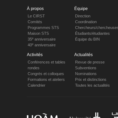
À propos
Équipe
Le CIRST
Direction
Comités
Coordination
Programmes STS
Chercheurs/chercheuse
Maison STS
Étudiants/étudiantes
e
35
anniversaire
Équipe du BIN
e
40
anniversaire
Activités
Actualités
Conférences et tables
Revue de presse
rondes
Subventions
Congrès et colloques
Nominations
Formations et ateliers
Prix et distinctions
Calendrier
Toutes les actualités