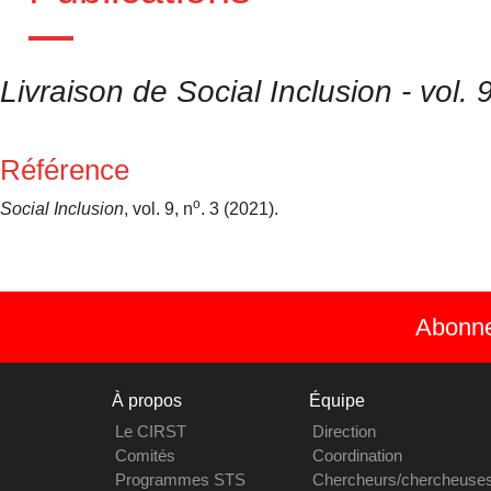
Livraison de Social Inclusion - vol. 
Référence
o
Social Inclusion
, vol. 9, n
. 3 (2021).
Abonnez
À propos
Équipe
Le CIRST
Direction
Comités
Coordination
Programmes STS
Chercheurs/chercheuse