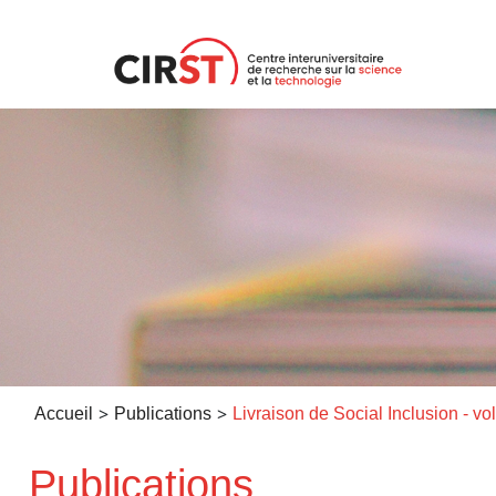
Aller
au
contenu
>
>
Accueil
Publications
Publications