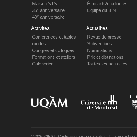
Maison STS
Étudiants/étudiantes
e
35
anniversaire
Équipe du BIN
e
40
anniversaire
Activités
Actualités
Conférences et tables
Revue de presse
rondes
Subventions
Congrès et colloques
Nominations
Formations et ateliers
Prix et distinctions
Calendrier
Toutes les actualités
© 2026 CIRST | Centre interuniversitaire de recherche sur la sc