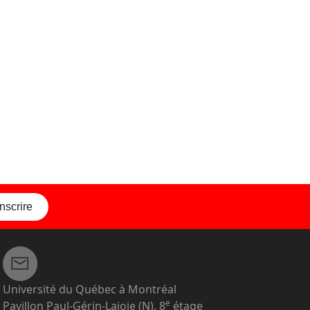
inscrire
Université du Québec à Montréal
e
Pavillon Paul-Gérin-Lajoie (N), 8
étage