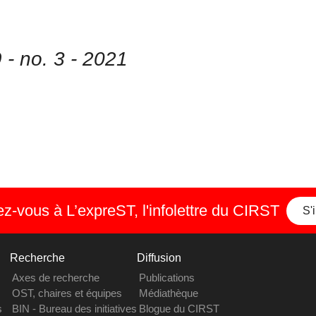
9 - no. 3 - 2021
-vous à L’expreST, l'infolettre du CIRST
S'
Recherche
Diffusion
Axes de recherche
Publications
OST, chaires et équipes
Médiathèque
s
BIN - Bureau des initiatives
Blogue du CIRST