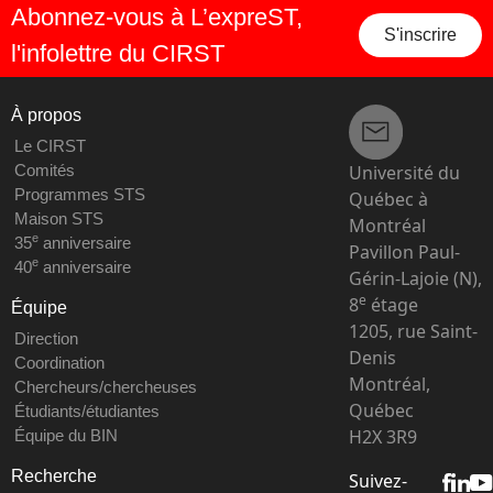
Abonnez-vous à L’expreST,
S'inscrire
l'infolettre du CIRST
À propos
Le CIRST
Université du
Comités
Programmes STS
Québec à
Maison STS
Montréal
e
35
anniversaire
Pavillon Paul-
e
40
anniversaire
Gérin-Lajoie (N),
e
8
étage
Équipe
1205, rue Saint-
Direction
Denis
Coordination
Montréal,
Chercheurs/chercheuses
Québec
Étudiants/étudiantes
H2X 3R9
Équipe du BIN
Recherche
Suivez-