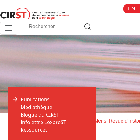
Aller
EN
au
contenu
Publications
Médiathèque
Blogue du CIRST
>
>
Accueil
Publications
Infolettre L’expreST
Ressources