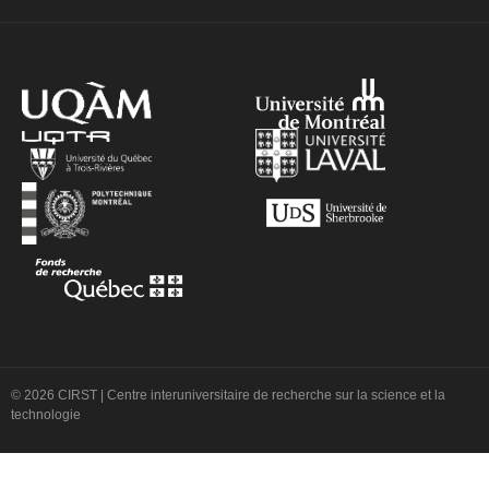
© 2026 CIRST | Centre interuniversitaire de recherche sur la science et la
technologie