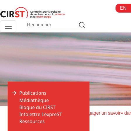
Aller
EN
au
contenu
Publications
Médiathèque
Blogue du CIRST
>
>
Accueil
Publications
Infolettre L’expreST
Ressources