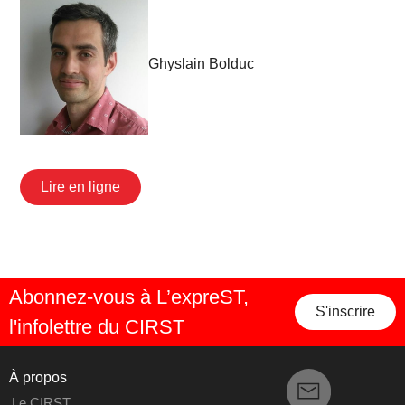
Ghyslain Bolduc
Lire en ligne
Abonnez-vous à L’expreST,
S'inscrire
l'infolettre du CIRST
À propos
Le CIRST