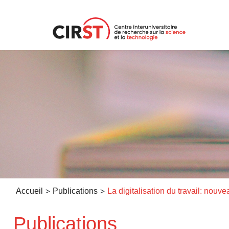
Aller
au
contenu
>
>
Accueil
Publications
Publications