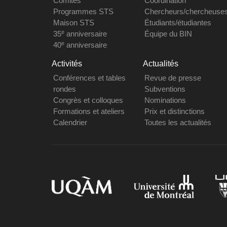
Comités
Coordination
Programmes STS
Chercheurs/chercheuse
Maison STS
Étudiants/étudiantes
e
35
anniversaire
Équipe du BIN
e
40
anniversaire
Activités
Actualités
Conférences et tables
Revue de presse
rondes
Subventions
Congrès et colloques
Nominations
Formations et ateliers
Prix et distinctions
Calendrier
Toutes les actualités