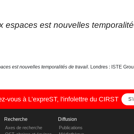
aux espaces est nouvelles temporalit
paces est nouvelles temporalités de travail
. Londres : ISTE Grou
-vous à L’expreST, l'infolettre du CIRST
S'
Recherche
Diffusion
Axes de recherche
Publications