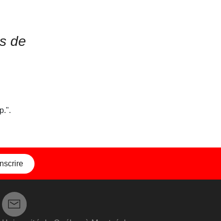
és de
p.".
inscrire