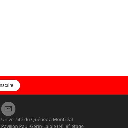
inscrire
Université du Québec à Montréal
e
Pavillon Paul-Gérin-Lajoie (N), 8
étage