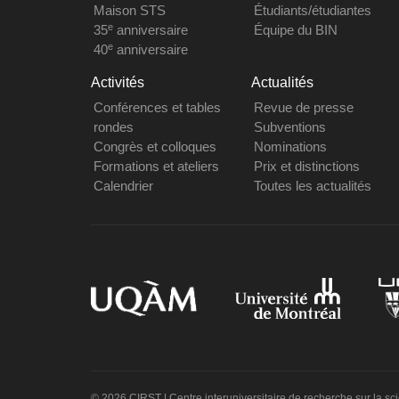
Maison STS
Étudiants/étudiantes
e
35
anniversaire
Équipe du BIN
e
40
anniversaire
Activités
Actualités
Conférences et tables
Revue de presse
rondes
Subventions
Congrès et colloques
Nominations
Formations et ateliers
Prix et distinctions
Calendrier
Toutes les actualités
© 2026 CIRST | Centre interuniversitaire de recherche sur la sc