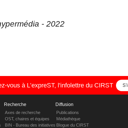
 hypermédia - 2022
-vous à L’expreST, l'infolettre du CIRST
S'
Recherche
Diffusion
Axes de recherche
Publications
OST, chaires et équipes
Médiathèque
s
BIN - Bureau des initiatives
Blogue du CIRST