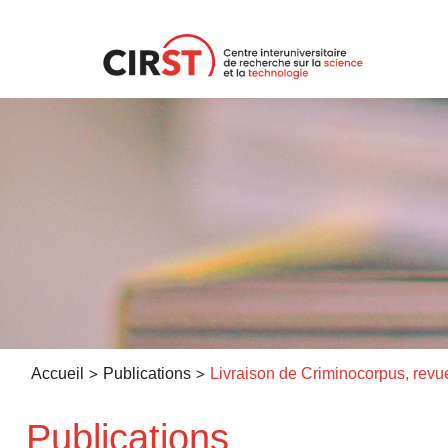
Aller
au
contenu
>
>
Accueil
Publications
Publications