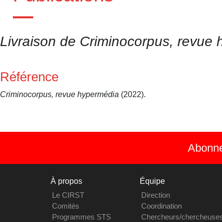
Livraison de Criminocorpus, revue
Référence
Criminocorpus, revue hypermédia
(2022).
Abonnez
À propos
Équipe
Le CIRST
Direction
Comités
Coordination
Programmes STS
Chercheurs/chercheuse