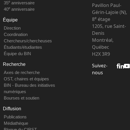
e
35
anniversaire
Pavillon Paul-
e
40
anniversaire
Gérin-Lajoie (N),
e
8
étage
Équipe
1205, rue Saint-
Direction
Denis
Coordination
Montréal,
Chercheurs/chercheuses
Québec
Étudiants/étudiantes
H2X 3R9
Équipe du BIN
Recherche
Suivez-
nous
Axes de recherche
OST, chaires et équipes
BIN - Bureau des initiatives
numériques
Bourses et soutien
Diffusion
Publications
Médiathèque
Blogue du CIRST