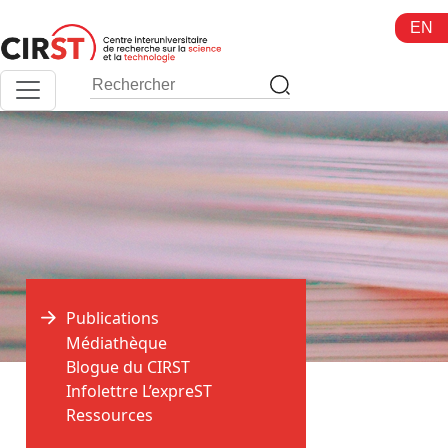
Aller
EN
au
contenu
Publications
Médiathèque
Blogue du CIRST
>
>
Accueil
Publications
Sci Rep
Infolettre L’expreST
Ressources