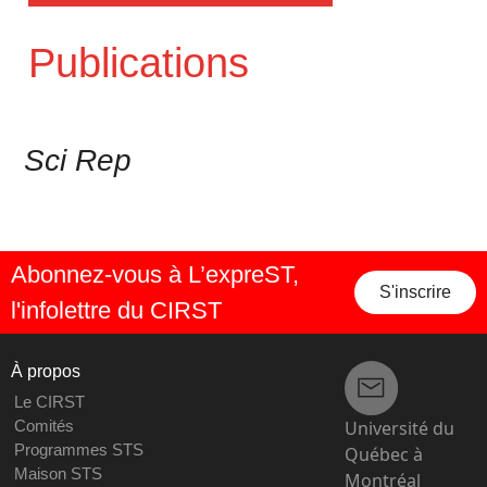
Publications
Sci Rep
Abonnez-vous à L’expreST,
S'inscrire
l'infolettre du CIRST
À propos
Le CIRST
Université du
Comités
Programmes STS
Québec à
Maison STS
Montréal