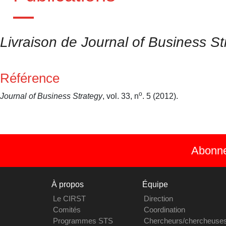
Livraison de Journal of Business Str
Référence
o
Journal of Business Strategy
, vol. 33, n
. 5 (2012).
Abonnez
À propos
Équipe
Le CIRST
Direction
Comités
Coordination
Programmes STS
Chercheurs/chercheuse