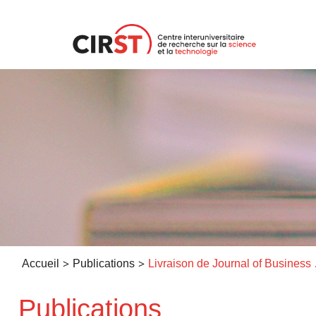
Aller
au
contenu
>
>
Accueil
Publications
Livraison de
Publications