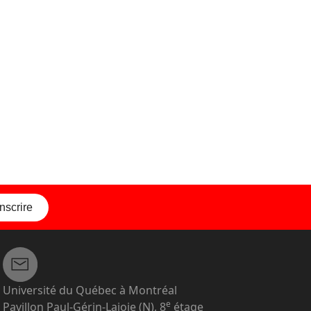
inscrire
Université du Québec à Montréal
e
Pavillon Paul-Gérin-Lajoie (N), 8
étage