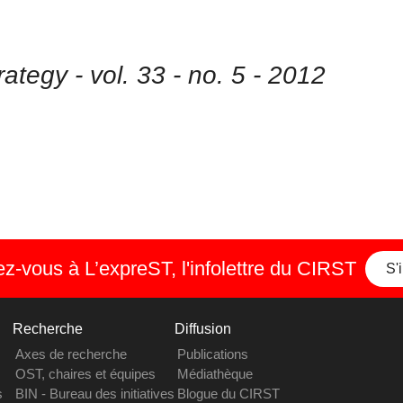
ategy - vol. 33 - no. 5 - 2012
-vous à L’expreST, l'infolettre du CIRST
S'
Recherche
Diffusion
Axes de recherche
Publications
OST, chaires et équipes
Médiathèque
s
BIN - Bureau des initiatives
Blogue du CIRST