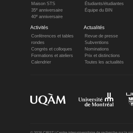
Maison STS
Étudiants/étudiantes
e
35
anniversaire
Équipe du BIN
e
40
anniversaire
Activités
Actualités
Conférences et tables
Revue de presse
rondes
Subventions
Congrès et colloques
Nominations
Formations et ateliers
Prix et distinctions
Calendrier
Toutes les actualités
© 2026 CIRST | Centre interuniversitaire de recherche sur la sc