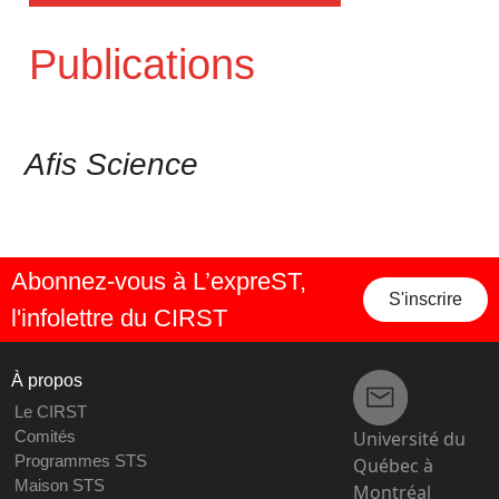
Publications
Afis Science
Abonnez-vous à L’expreST,
S'inscrire
l'infolettre du CIRST
À propos
Le CIRST
Université du
Comités
Programmes STS
Québec à
Maison STS
Montréal