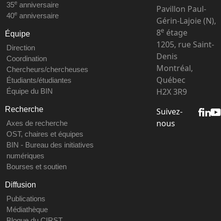
e
35
anniversaire
Pavillon Paul-
e
40
anniversaire
Gérin-Lajoie (N),
e
8
étage
Équipe
1205, rue Saint-
Direction
Denis
Coordination
Montréal,
Chercheurs/chercheuses
Québec
Étudiants/étudiantes
H2X 3R9
Équipe du BIN
Recherche
Suivez-
nous
Axes de recherche
OST, chaires et équipes
BIN - Bureau des initiatives
numériques
Bourses et soutien
Diffusion
Publications
Médiathèque
Blogue du CIRST