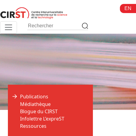
Aller
EN
au
contenu
Publications
Médiathèque
Blogue du CIRST
>
>
Accueil
Publications
Afis Science
Infolettre L’expreST
Ressources