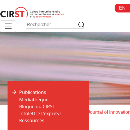
Aller
EN
au
contenu
Publications
Médiathèque
Blogue du CIRST
>
>
Accueil
Publications
Infolettre L’expreST
Ressources