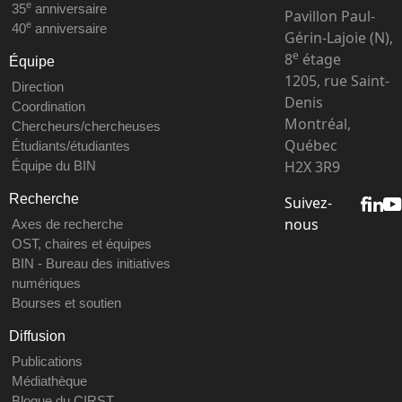
e
35
anniversaire
Pavillon Paul-
e
40
anniversaire
Gérin-Lajoie (N),
e
8
étage
Équipe
1205, rue Saint-
Direction
Denis
Coordination
Montréal,
Chercheurs/chercheuses
Québec
Étudiants/étudiantes
H2X 3R9
Équipe du BIN
Recherche
Suivez-
nous
Axes de recherche
OST, chaires et équipes
BIN - Bureau des initiatives
numériques
Bourses et soutien
Diffusion
Publications
Médiathèque
Blogue du CIRST