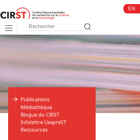
Aller
EN
au
contenu
Publications
Médiathèque
Blogue du CIRST
>
>
Accueil
Publications
Biology
Infolettre L’expreST
Ressources