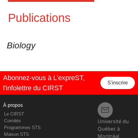
Publications
Biology
Abonnez-vous à L’expreST,
S'inscrire
l'infolettre du CIRST
À propos
Le CIRST
Université du
Comités
Programmes STS
Québec à
Maison STS
Montréal