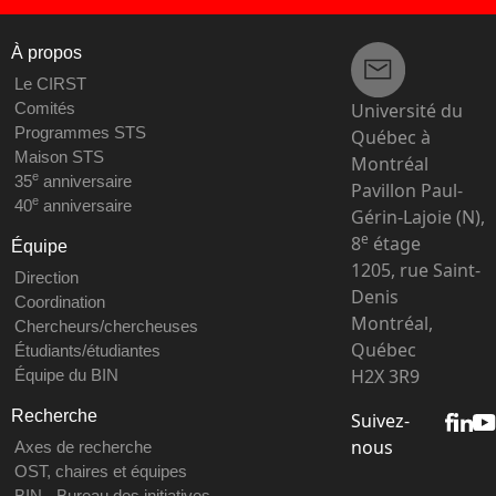
À propos
Le CIRST
Université du
Comités
Programmes STS
Québec à
Maison STS
Montréal
e
35
anniversaire
Pavillon Paul-
e
40
anniversaire
Gérin-Lajoie (N),
e
8
étage
Équipe
1205, rue Saint-
Direction
Denis
Coordination
Montréal,
Chercheurs/chercheuses
Québec
Étudiants/étudiantes
H2X 3R9
Équipe du BIN
Recherche
Suivez-
nous
Axes de recherche
OST, chaires et équipes
BIN - Bureau des initiatives