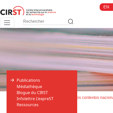
Aller
EN
au
contenu
Publications
Médiathèque
Blogue du CIRST
>
>
Accueil
Publications
Infolettre L’expreST
Ressources