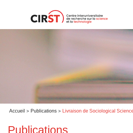
Aller
au
contenu
>
>
Accueil
Publications
Livraison de Sociological Scienc
Publications