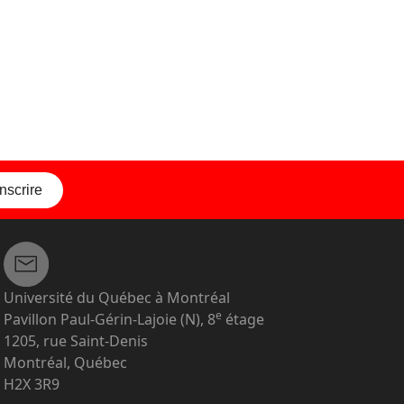
inscrire
Université du Québec à Montréal
e
Pavillon Paul-Gérin-Lajoie (N), 8
étage
1205, rue Saint-Denis
Montréal, Québec
H2X 3R9