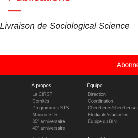
Livraison de Sociological Science
Abonnez
À propos
Équipe
Le CIRST
Direction
Comités
Coordination
Programmes STS
Chercheurs/chercheuse
Maison STS
Étudiants/étudiantes
e
35
anniversaire
Équipe du BIN
e
40
anniversaire