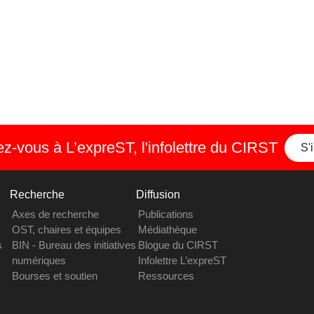
-vous à L’expreST, l'infolettre du CIRST
S'
Recherche
Diffusion
Axes de recherche
Publications
OST, chaires et équipes
Médiathèque
s
BIN - Bureau des initiatives
Blogue du CIRST
numériques
Infolettre L’expreST
Bourses et soutien
Ressources