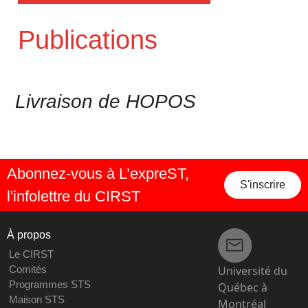
Publications
Livraison de HOPOS
Abonnez-vous à L’expreST,
S'inscrire
l'infolettre du CIRST
À propos
Le CIRST
Université du
Comités
Programmes STS
Québec à
Maison STS
Montréal