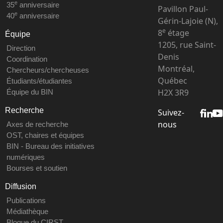
e
35
anniversaire
Pavillon Paul-
e
40
anniversaire
Gérin-Lajoie (N),
e
8
étage
Équipe
1205, rue Saint-
Direction
Denis
Coordination
Montréal,
Chercheurs/chercheuses
Québec
Étudiants/étudiantes
H2X 3R9
Équipe du BIN
Recherche
Suivez-
nous
Axes de recherche
OST, chaires et équipes
BIN - Bureau des initiatives
numériques
Bourses et soutien
Diffusion
Publications
Médiathèque
Blogue du CIRST