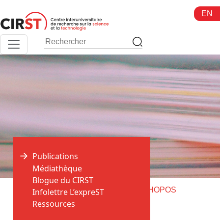
Aller
EN
au
contenu
Publications
Médiathèque
Blogue du CIRST
>
>
Accueil
Publications
Livraison de HOPOS
Infolettre L’expreST
Ressources