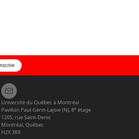
inscrire
Université du Québec à Montréal
e
Pavillon Paul-Gérin-Lajoie (N), 8
étage
1205, rue Saint-Denis
Montréal, Québec
H2X 3R9