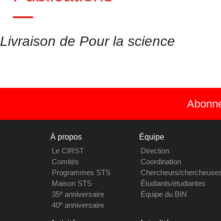
Livraison de Pour la science
Abonnez
À propos
Équipe
Le CIRST
Direction
Comités
Coordination
Programmes STS
Chercheurs/chercheuse
Maison STS
Étudiants/étudiantes
e
35
anniversaire
Équipe du BIN
e
40
anniversaire