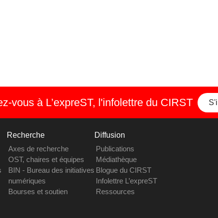
-vous à L’expreST, l'infolettre du CIRST
S'
Recherche
Diffusion
Axes de recherche
Publications
OST, chaires et équipes
Médiathèque
s
BIN - Bureau des initiatives
Blogue du CIRST
numériques
Infolettre L’expreST
Bourses et soutien
Ressources