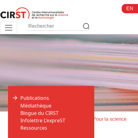
Aller
EN
au
contenu
Publications
Médiathèque
Blogue du CIRST
>
>
Accueil
Publications
Livraison de Pour la science
Infolettre L’expreST
Ressources