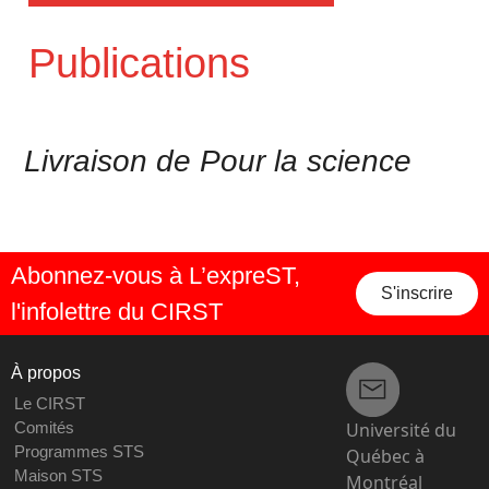
Publications
Livraison de Pour la science
Abonnez-vous à L’expreST,
S'inscrire
l'infolettre du CIRST
À propos
Le CIRST
Université du
Comités
Programmes STS
Québec à
Maison STS
Montréal