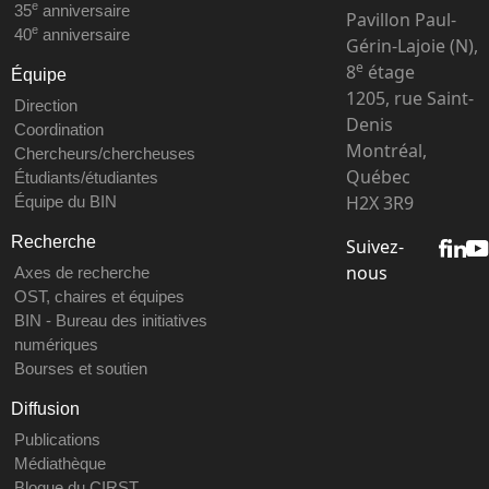
e
35
anniversaire
Pavillon Paul-
e
40
anniversaire
Gérin-Lajoie (N),
e
8
étage
Équipe
1205, rue Saint-
Direction
Denis
Coordination
Montréal,
Chercheurs/chercheuses
Québec
Étudiants/étudiantes
H2X 3R9
Équipe du BIN
Recherche
Suivez-
nous
Axes de recherche
OST, chaires et équipes
BIN - Bureau des initiatives
numériques
Bourses et soutien
Diffusion
Publications
Médiathèque
Blogue du CIRST