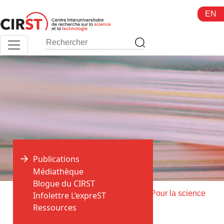
Aller
EN
au
contenu
Publications
Médiathèque
Blogue du CIRST
>
>
Accueil
Publications
Livraison de Pour la science
Infolettre L’expreST
Ressources