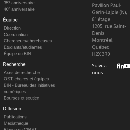
e
35
anniversaire
Pavillon Paul-
e
40
anniversaire
Gérin-Lajoie (N),
e
8
étage
Équipe
1205, rue Saint-
Direction
Denis
Coordination
Montréal,
Chercheurs/chercheuses
Québec
Étudiants/étudiantes
H2X 3R9
Équipe du BIN
Recherche
Suivez-
nous
Axes de recherche
OST, chaires et équipes
BIN - Bureau des initiatives
numériques
Bourses et soutien
Diffusion
Publications
Médiathèque
Blogue du CIRST