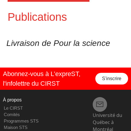
Publications
Livraison de Pour la science
Abonnez-vous à L’expreST,
S'inscrire
l'infolettre du CIRST
À propos
Le CIRST
Université du
Comités
Programmes STS
Québec à
Maison STS
Montréal