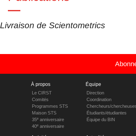
Livraison de Scientometrics
Abonnez
À propos
Équipe
Le CIRST
Direction
Comités
Coordination
Programmes STS
Chercheurs/chercheuse
Maison STS
Étudiants/étudiantes
e
35
anniversaire
Équipe du BIN
e
40
anniversaire