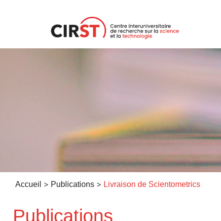
Aller
au
contenu
>
>
Accueil
Publications
Livraison de Scientometrics
Publications