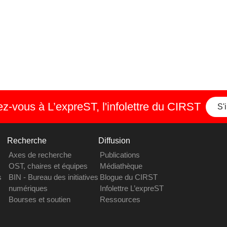
-vous à L’expreST, l'infolettre du CIRST
S'
Recherche
Diffusion
Axes de recherche
Publications
OST, chaires et équipes
Médiathèque
s
BIN - Bureau des initiatives
Blogue du CIRST
numériques
Infolettre L’expreST
Bourses et soutien
Ressources