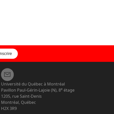
inscrire
Université du Québec à Montréal
e
Pavillon Paul-Gérin-Lajoie (N), 8
étage
1205, rue Saint-Denis
Montréal, Québec
H2X 3R9