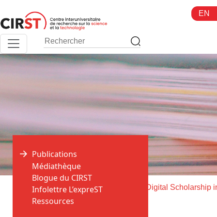
Aller
EN
au
contenu
Publications
Médiathèque
Blogue du CIRST
>
>
Accueil
Publications
Infolettre L’expreST
Ressources