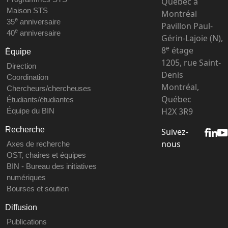
Québec à
Maison STS
Montréal
e
35
anniversaire
Pavillon Paul-
e
40
anniversaire
Gérin-Lajoie (N),
e
8
étage
Équipe
1205, rue Saint-
Direction
Denis
Coordination
Montréal,
Chercheurs/chercheuses
Québec
Étudiants/étudiantes
H2X 3R9
Équipe du BIN
Recherche
Suivez-
nous
Axes de recherche
OST, chaires et équipes
BIN - Bureau des initiatives
numériques
Bourses et soutien
Diffusion
Publications