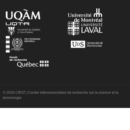
© 2026 CIRST | Centre interuniversitaire de recherche sur la science et la
technologie