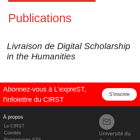
Publications
Livraison de Digital Scholarship
in the Humanities
Abonnez-vous à L’expreST,
S'inscrire
l'infolettre du CIRST
À propos
Le CIRST
Université du
Comités
Programmes STS