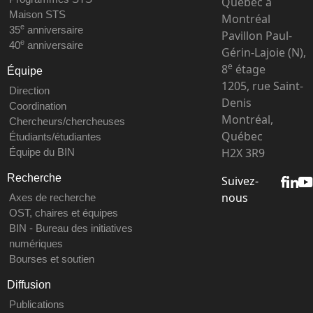
Québec à
Maison STS
Montréal
e
35
anniversaire
Pavillon Paul-
e
40
anniversaire
Gérin-Lajoie (N),
e
8
étage
Équipe
1205, rue Saint-
Direction
Denis
Coordination
Montréal,
Chercheurs/chercheuses
Québec
Étudiants/étudiantes
H2X 3R9
Équipe du BIN
Recherche
Suivez-
nous
Axes de recherche
OST, chaires et équipes
BIN - Bureau des initiatives
numériques
Bourses et soutien
Diffusion
Publications