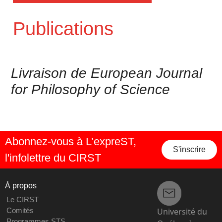
Publications
Livraison de European Journal
for Philosophy of Science
Abonnez-vous à L’expreST,
S'inscrire
l'infolettre du CIRST
À propos
Le CIRST
Université du
Comités
Programmes STS