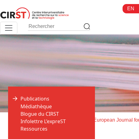
Aller
EN
au
contenu
Publications
Médiathèque
Blogue du CIRST
>
>
Accueil
Publications
Infolettre L’expreST
Ressources