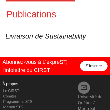
Publications
Livraison de Sustainability
Abonnez-vous à L’expreST,
S'inscrire
l'infolettre du CIRST
À propos
Le CIRST
Université du
Comités
Programmes STS
Québec à
Maison STS
Montréal