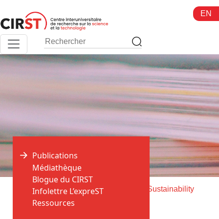
Aller
EN
au
contenu
Publications
Médiathèque
Blogue du CIRST
>
>
Accueil
Publications
Livraison de Sustainability
Infolettre L’expreST
Ressources