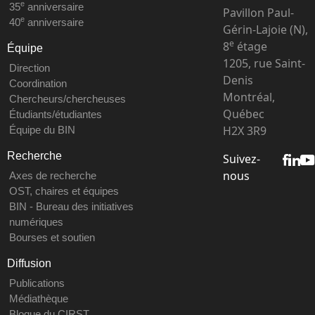
e
35
anniversaire
Pavillon Paul-
e
40
anniversaire
Gérin-Lajoie (N),
e
8
étage
Équipe
1205, rue Saint-
Direction
Denis
Coordination
Montréal,
Chercheurs/chercheuses
Québec
Étudiants/étudiantes
H2X 3R9
Équipe du BIN
Recherche
Suivez-
nous
Axes de recherche
OST, chaires et équipes
BIN - Bureau des initiatives
numériques
Bourses et soutien
Diffusion
Publications
Médiathèque
Blogue du CIRST