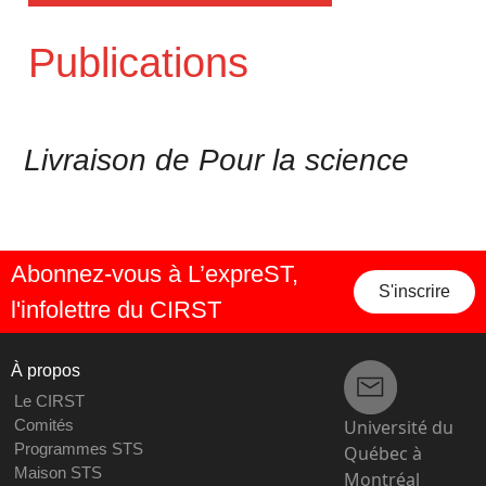
Publications
Livraison de Pour la science
Abonnez-vous à L’expreST,
S'inscrire
l'infolettre du CIRST
À propos
Le CIRST
Université du
Comités
Programmes STS
Québec à
Maison STS
Montréal