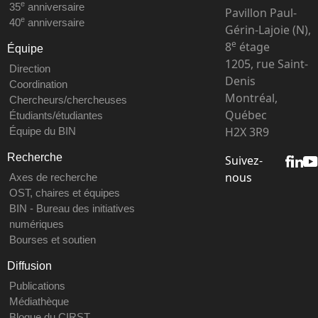
e
35
anniversaire
Pavillon Paul-
e
40
anniversaire
Gérin-Lajoie (N),
e
8
étage
Équipe
1205, rue Saint-
Direction
Denis
Coordination
Montréal,
Chercheurs/chercheuses
Québec
Étudiants/étudiantes
H2X 3R9
Équipe du BIN
Recherche
Suivez-
nous
Axes de recherche
OST, chaires et équipes
BIN - Bureau des initiatives
numériques
Bourses et soutien
Diffusion
Publications
Médiathèque
Blogue du CIRST