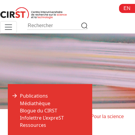
Aller
EN
au
contenu
Publications
Médiathèque
Blogue du CIRST
>
>
Accueil
Publications
Livraison de Pour la science
Infolettre L’expreST
Ressources