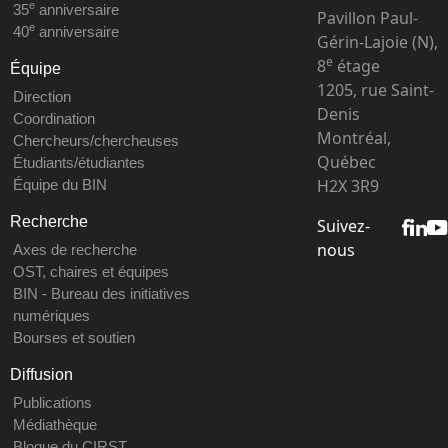
e
35
anniversaire
Pavillon Paul-
e
40
anniversaire
Gérin-Lajoie (N),
e
8
étage
Équipe
1205, rue Saint-
Direction
Denis
Coordination
Montréal,
Chercheurs/chercheuses
Québec
Étudiants/étudiantes
H2X 3R9
Équipe du BIN
Recherche
Suivez-
nous
Axes de recherche
OST, chaires et équipes
BIN - Bureau des initiatives
numériques
Bourses et soutien
Diffusion
Publications
Médiathèque
Blogue du CIRST