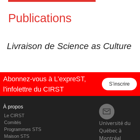
Publications
Livraison de Science as Culture
Abonnez-vous à L’expreST,
S'inscrire
l'infolettre du CIRST
À propos
Le CIRST
Université du
Comités
Programmes STS
Québec à
Maison STS
Montréal