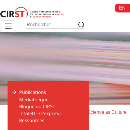
Aller
EN
au
contenu
Publications
Médiathèque
Blogue du CIRST
>
>
Accueil
Publications
Livraison de Science as Culture
Infolettre L’expreST
Ressources