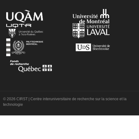
© 2026 CIRST | Centre interuniversitaire de recherche sur la science et la
technologie