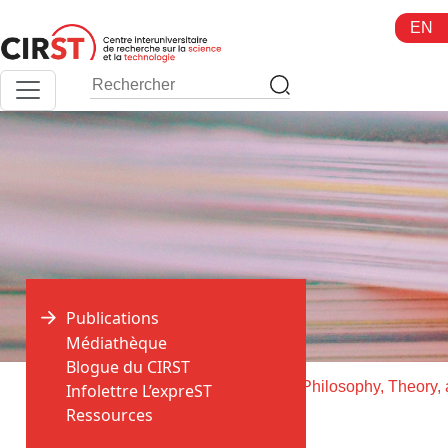
Aller
EN
au
contenu
Publications
Médiathèque
Blogue du CIRST
>
>
Accueil
Publications
Infolettre L’expreST
Ressources