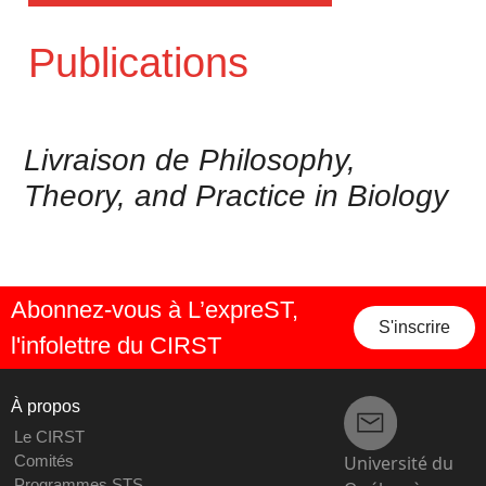
Publications
Livraison de Philosophy,
Theory, and Practice in Biology
Abonnez-vous à L’expreST,
S'inscrire
l'infolettre du CIRST
À propos
Le CIRST
Université du
Comités
Programmes STS