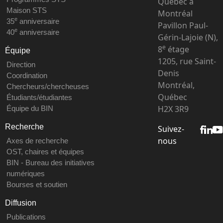
Québec à
Maison STS
Montréal
e
35
anniversaire
Pavillon Paul-
e
40
anniversaire
Gérin-Lajoie (N),
e
8
étage
Équipe
1205, rue Saint-
Direction
Denis
Coordination
Montréal,
Chercheurs/chercheuses
Québec
Étudiants/étudiantes
H2X 3R9
Équipe du BIN
Recherche
Suivez-
nous
Axes de recherche
OST, chaires et équipes
BIN - Bureau des initiatives
numériques
Bourses et soutien
Diffusion
Publications