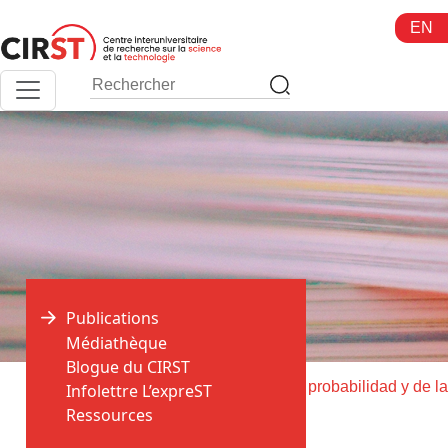
Aller
EN
au
contenu
Publications
Médiathèque
Blogue du CIRST
>
>
Accueil
Publications
Infolettre L’expreST
Ressources