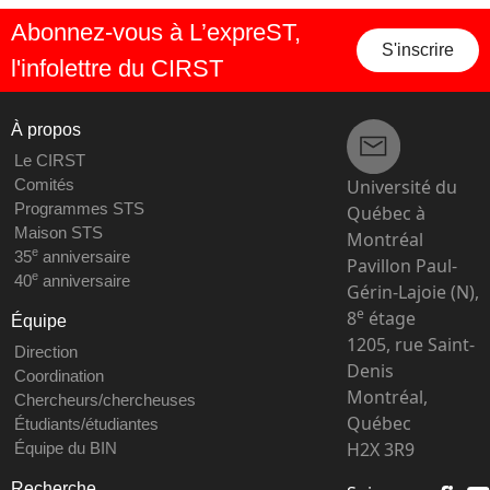
Abonnez-vous à L’expreST,
S'inscrire
l'infolettre du CIRST
À propos
Le CIRST
Université du
Comités
Programmes STS
Québec à
Maison STS
Montréal
e
35
anniversaire
Pavillon Paul-
e
40
anniversaire
Gérin-Lajoie (N),
e
8
étage
Équipe
1205, rue Saint-
Direction
Denis
Coordination
Montréal,
Chercheurs/chercheuses
Québec
Étudiants/étudiantes
H2X 3R9
Équipe du BIN
Recherche