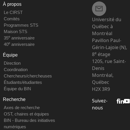
À propos
Le CIRST
Université du
Comités
Programmes STS
Québec à
Maison STS
Montréal
e
35
anniversaire
Pavillon Paul-
e
40
anniversaire
Gérin-Lajoie (N),
e
8
étage
Équipe
1205, rue Saint-
Direction
Denis
Coordination
Montréal,
Chercheurs/chercheuses
Québec
Étudiants/étudiantes
H2X 3R9
Équipe du BIN
Recherche
Suivez-
nous
Axes de recherche
OST, chaires et équipes
BIN - Bureau des initiatives
numériques