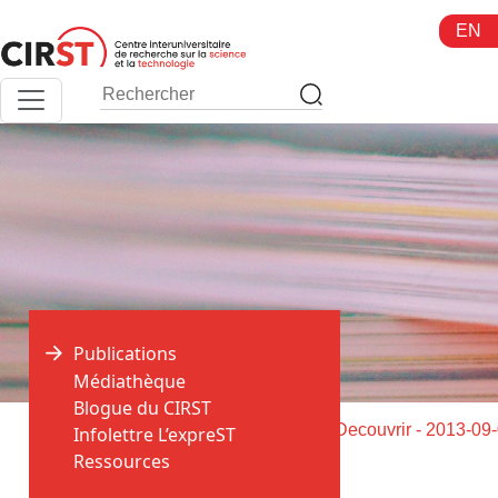
Aller
EN
au
contenu
Publications
Médiathèque
Blogue du CIRST
>
>
Accueil
Publications
Livraison de Decouvrir - 2013-09
Infolettre L’expreST
Ressources