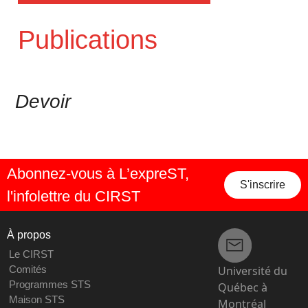
Publications
Devoir
Abonnez-vous à L’expreST,
S'inscrire
l'infolettre du CIRST
À propos
Le CIRST
Université du
Comités
Programmes STS
Québec à
Maison STS
Montréal