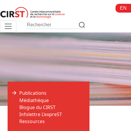
Aller
EN
au
contenu
Publications
Médiathèque
Blogue du CIRST
>
>
Accueil
Publications
Devoir
Infolettre L’expreST
Ressources