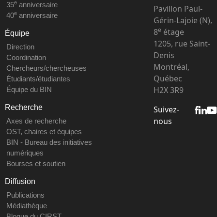
e
35
anniversaire
Pavillon Paul-
e
40
anniversaire
Gérin-Lajoie (N),
e
8
étage
Équipe
1205, rue Saint-
Direction
Denis
Coordination
Montréal,
Chercheurs/chercheuses
Québec
Étudiants/étudiantes
H2X 3R9
Équipe du BIN
Recherche
Suivez-
nous
Axes de recherche
OST, chaires et équipes
BIN - Bureau des initiatives
numériques
Bourses et soutien
Diffusion
Publications
Médiathèque
Blogue du CIRST