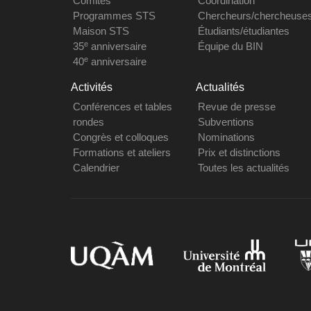
Comités
Coordination
Programmes STS
Chercheurs/chercheuse
Maison STS
Étudiants/étudiantes
e
35
anniversaire
Équipe du BIN
e
40
anniversaire
Activités
Actualités
Conférences et tables
Revue de presse
rondes
Subventions
Congrès et colloques
Nominations
Formations et ateliers
Prix et distinctions
Calendrier
Toutes les actualités