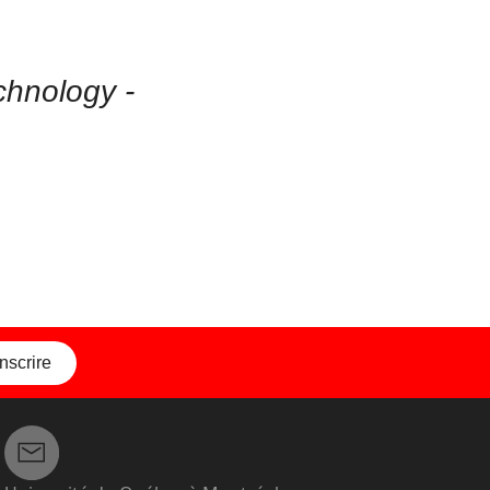
chnology -
inscrire