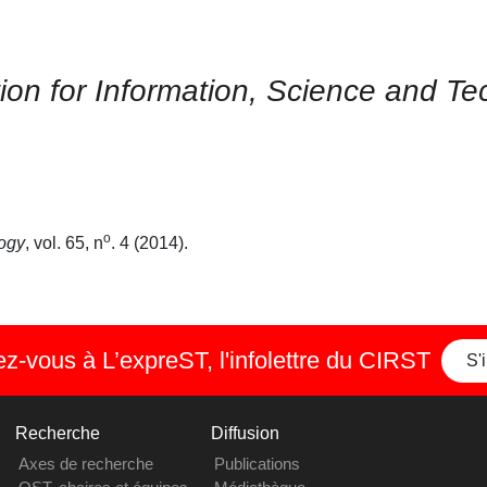
tion for Information, Science and Te
o
logy
, vol. 65, n
. 4 (2014).
-vous à L’expreST, l'infolettre du CIRST
S'
Recherche
Diffusion
Axes de recherche
Publications