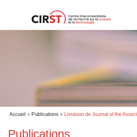
Aller
au
contenu
>
>
Accueil
Publications
Publications