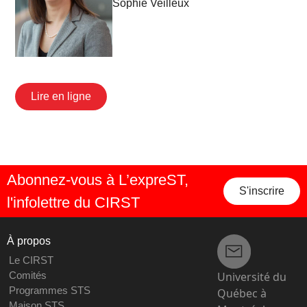
Sophie Veilleux
Lire en ligne
Abonnez-vous à L’expreST,
S'inscrire
l'infolettre du CIRST
À propos
Le CIRST
Université du
Comités
Programmes STS
Québec à
Maison STS