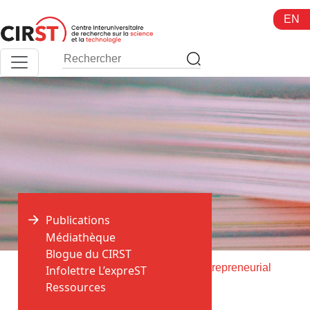
Aller
EN
au
contenu
Publications
Médiathèque
Blogue du CIRST
>
>
Accueil
Publications
Marketing entrepreneurial
Infolettre L’expreST
Ressources