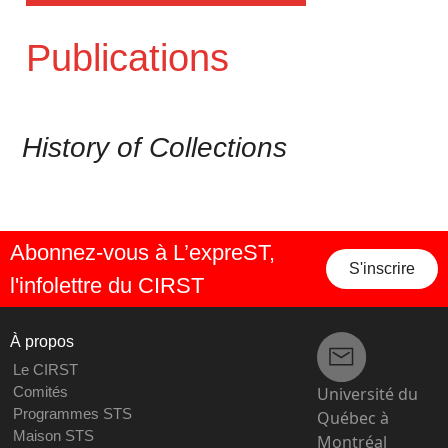
Publications
History of Collections
Abonnez-vous à L’expreST,
S'inscrire
l'infolettre du CIRST
À propos
Le CIRST
Université du
Comités
Programmes STS
Québec à
Maison STS
Montréal