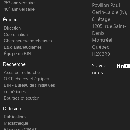
e
35
anniversaire
Pavillon Paul-
e
40
anniversaire
Gérin-Lajoie (N),
e
8
étage
Équipe
1205, rue Saint-
Direction
Denis
Coordination
Montréal,
Chercheurs/chercheuses
Québec
Étudiants/étudiantes
H2X 3R9
Équipe du BIN
Recherche
Suivez-
nous
Axes de recherche
OST, chaires et équipes
BIN - Bureau des initiatives
numériques
Bourses et soutien
Diffusion
Publications
Médiathèque
Blogue du CIRST