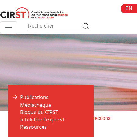
Aller
EN
au
contenu
Publications
Médiathèque
Blogue du CIRST
>
>
Accueil
Publications
History of Collections
Infolettre L’expreST
Ressources