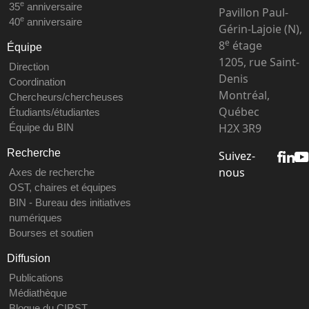
e
35
anniversaire
Pavillon Paul-
e
40
anniversaire
Gérin-Lajoie (N),
e
8
étage
Équipe
1205, rue Saint-
Direction
Denis
Coordination
Montréal,
Chercheurs/chercheuses
Québec
Étudiants/étudiantes
H2X 3R9
Équipe du BIN
Recherche
Suivez-
nous
Axes de recherche
OST, chaires et équipes
BIN - Bureau des initiatives
numériques
Bourses et soutien
Diffusion
Publications
Médiathèque
Blogue du CIRST