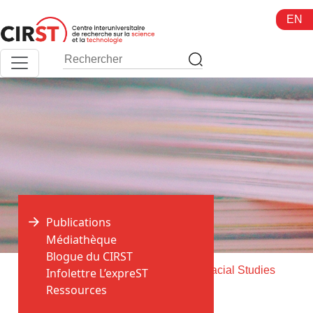
Aller
EN
au
contenu
Publications
Médiathèque
Blogue du CIRST
>
>
Accueil
Publications
Ethnic and Racial Studies
Infolettre L’expreST
Ressources