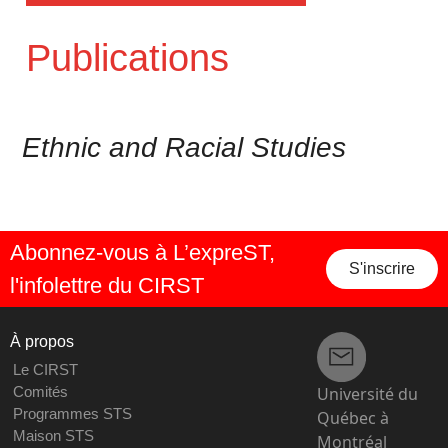
Publications
Ethnic and Racial Studies
Abonnez-vous à L’expreST,
S'inscrire
l'infolettre du CIRST
À propos
Le CIRST
Université du
Comités
Programmes STS
Québec à
Maison STS
Montréal