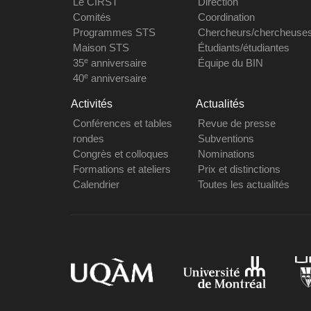
Le CIRST
Direction
Comités
Coordination
Programmes STS
Chercheurs/chercheuse
Maison STS
Étudiants/étudiantes
e
35
anniversaire
Équipe du BIN
e
40
anniversaire
Activités
Actualités
Conférences et tables
Revue de presse
rondes
Subventions
Congrès et colloques
Nominations
Formations et ateliers
Prix et distinctions
Calendrier
Toutes les actualités