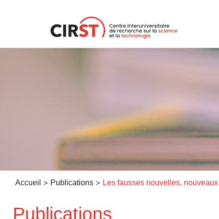
Aller
au
contenu
>
>
Accueil
Publications
Publications