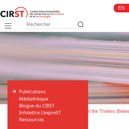
Aller
EN
au
contenu
Publications
Médiathèque
Blogue du CIRST
>
>
Accueil
Publications
Infolettre L’expreST
Ressources