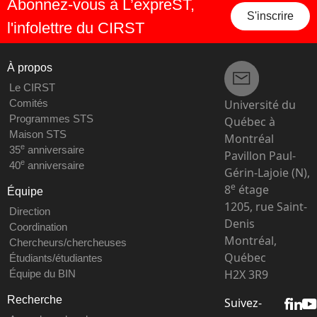
Abonnez-vous à L’expreST,
S'inscrire
l'infolettre du CIRST
À propos
Le CIRST
Université du
Comités
Programmes STS
Québec à
Maison STS
Montréal
e
35
anniversaire
Pavillon Paul-
e
40
anniversaire
Gérin-Lajoie (N),
e
8
étage
Équipe
1205, rue Saint-
Direction
Denis
Coordination
Montréal,
Chercheurs/chercheuses
Québec
Étudiants/étudiantes
H2X 3R9
Équipe du BIN
Recherche
Suivez-