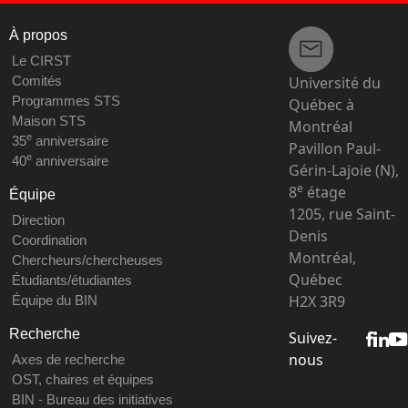
À propos
Le CIRST
Université du
Comités
Programmes STS
Québec à
Maison STS
Montréal
e
35
anniversaire
Pavillon Paul-
e
40
anniversaire
Gérin-Lajoie (N),
e
8
étage
Équipe
1205, rue Saint-
Direction
Denis
Coordination
Montréal,
Chercheurs/chercheuses
Québec
Étudiants/étudiantes
H2X 3R9
Équipe du BIN
Recherche
Suivez-
nous
Axes de recherche
OST, chaires et équipes
BIN - Bureau des initiatives