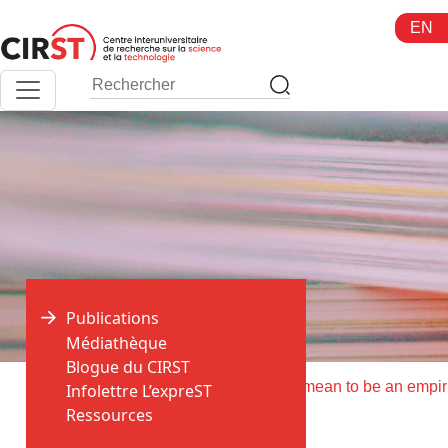
Aller
EN
au
contenu
Publications
Médiathèque
Blogue du CIRST
>
>
Accueil
Publications
Infolettre L’expreST
Ressources