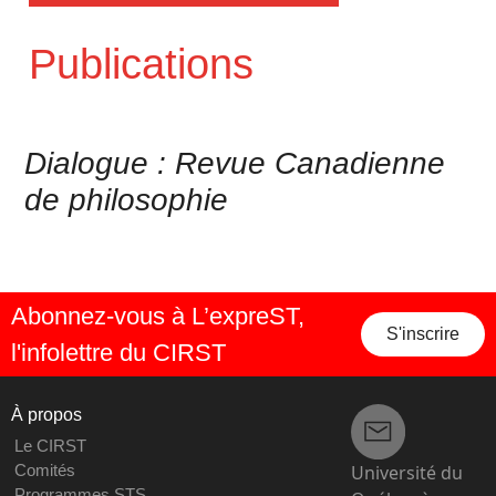
Publications
Dialogue : Revue Canadienne
de philosophie
Abonnez-vous à L’expreST,
S'inscrire
l'infolettre du CIRST
À propos
Le CIRST
Université du
Comités
Programmes STS