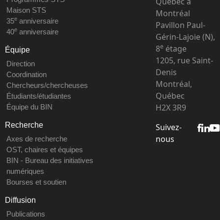
Québec à
Maison STS
Montréal
e
35
anniversaire
Pavillon Paul-
e
40
anniversaire
Gérin-Lajoie (N),
e
8
étage
Équipe
1205, rue Saint-
Direction
Denis
Coordination
Montréal,
Chercheurs/chercheuses
Québec
Étudiants/étudiantes
H2X 3R9
Équipe du BIN
Recherche
Suivez-
nous
Axes de recherche
OST, chaires et équipes
BIN - Bureau des initiatives
numériques
Bourses et soutien
Diffusion
Publications