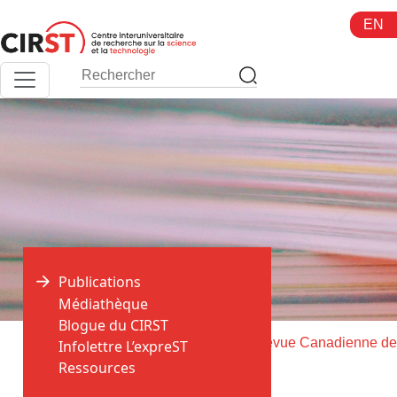
Aller
EN
au
contenu
Publications
Médiathèque
Blogue du CIRST
>
>
Accueil
Publications
Infolettre L’expreST
Ressources