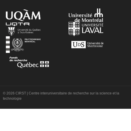
© 2026 CIRST | Centre interuniversitaire de recherche sur la science et la
technologie