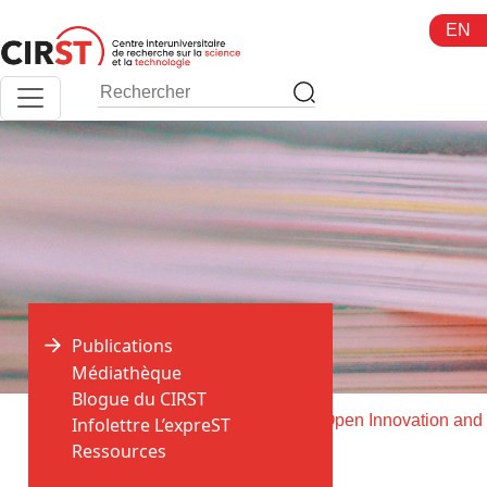
Aller
EN
au
contenu
Publications
Médiathèque
Blogue du CIRST
>
>
Accueil
Publications
Infolettre L’expreST
Ressources