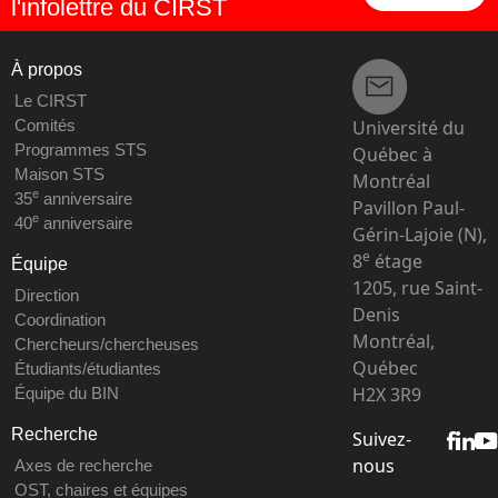
l'infolettre du CIRST
À propos
Le CIRST
Université du
Comités
Programmes STS
Québec à
Maison STS
Montréal
e
35
anniversaire
Pavillon Paul-
e
40
anniversaire
Gérin-Lajoie (N),
e
8
étage
Équipe
1205, rue Saint-
Direction
Denis
Coordination
Montréal,
Chercheurs/chercheuses
Québec
Étudiants/étudiantes
H2X 3R9
Équipe du BIN
Recherche
Suivez-
nous
Axes de recherche
OST, chaires et équipes