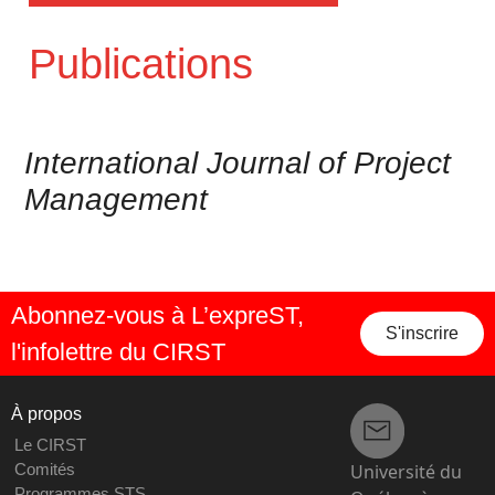
Publications
International Journal of Project
Management
Abonnez-vous à L’expreST,
S'inscrire
l'infolettre du CIRST
À propos
Le CIRST
Université du
Comités
Programmes STS