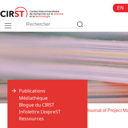
Aller
EN
au
contenu
Publications
Médiathèque
Blogue du CIRST
>
>
Accueil
Publications
Infolettre L’expreST
Ressources