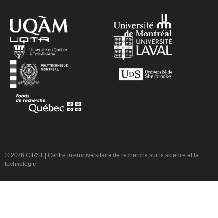
© 2026 CIRST | Centre interuniversitaire de recherche sur la science et la
technologie