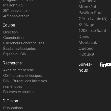
Québec à
Maison STS
Montréal
e
35
anniversaire
Pavillon Paul-
e
40
anniversaire
Gérin-Lajoie (N),
e
8
étage
Équipe
1205, rue Saint-
Direction
Denis
Coordination
Montréal,
Chercheurs/chercheuses
Québec
Étudiants/étudiantes
H2X 3R9
Équipe du BIN
Recherche
Suivez-
nous
Axes de recherche
OST, chaires et équipes
BIN - Bureau des initiatives
numériques
Bourses et soutien
Diffusion
Publications