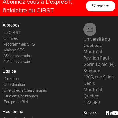
Abonnez-vous à L’expreST,
S'inscrire
l'infolettre du CIRST
À propos
Le CIRST
Université du
Comités
Programmes STS
Québec à
Maison STS
Montréal
e
35
anniversaire
Pavillon Paul-
e
40
anniversaire
Gérin-Lajoie (N),
e
8
étage
Équipe
1205, rue Saint-
Direction
Denis
Coordination
Montréal,
Chercheurs/chercheuses
Québec
Étudiants/étudiantes
H2X 3R9
Équipe du BIN
Recherche
Suivez-