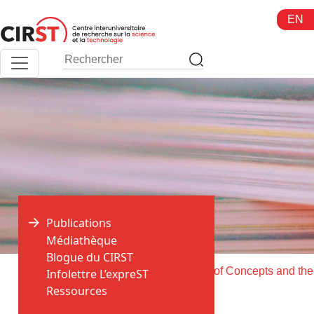
Aller
EN
au
contenu
Publications
Médiathèque
Blogue du CIRST
>
>
Accueil
Publications
Infolettre L’expreST
Ressources