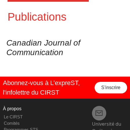
Publications
Canadian Journal of
Communication
Abonnez-vous à L’expreST,
S'inscrire
l'infolettre du CIRST
À propos
Le CIRST
Université du
Comités
Programmes STS