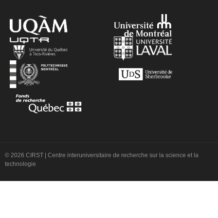
© 2026 CIRST | Centre interuniversitaire de recherche sur la science et la
technologie