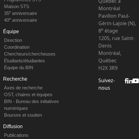
Québec à
Maison STS
Montréal
e
35
anniversaire
Pavillon Paul-
e
40
anniversaire
Gérin-Lajoie (N),
e
8
étage
Équipe
1205, rue Saint-
Direction
Denis
Coordination
Montréal,
Chercheurs/chercheuses
Québec
Étudiants/étudiantes
H2X 3R9
Équipe du BIN
Recherche
Suivez-
nous
Axes de recherche
OST, chaires et équipes
BIN - Bureau des initiatives
numériques
Bourses et soutien
Diffusion
Publications