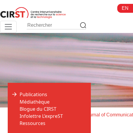
Aller
EN
au
contenu
Publications
Médiathèque
Blogue du CIRST
>
>
Accueil
Publications
Canadian Journal of Communicat
Infolettre L’expreST
Ressources