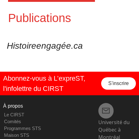
Publications
Histoireengagée.ca
Abonnez-vous à L’expreST,
S'inscrire
l'infolettre du CIRST
À propos
Le CIRST
Université du
Comités
Programmes STS
Québec à
Maison STS
Montréal