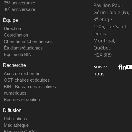
e
35
anniversaire
Pavillon Paul-
e
40
anniversaire
Gérin-Lajoie (N),
e
8
étage
Équipe
1205, rue Saint-
Direction
Denis
Coordination
Montréal,
Chercheurs/chercheuses
Québec
Étudiants/étudiantes
H2X 3R9
Équipe du BIN
Recherche
Suivez-
nous
Axes de recherche
OST, chaires et équipes
BIN - Bureau des initiatives
numériques
Bourses et soutien
Diffusion
Publications
Médiathèque
Blogue du CIRST