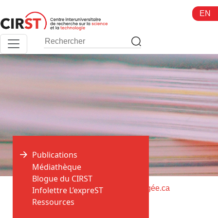
Aller
EN
au
contenu
Publications
Médiathèque
Blogue du CIRST
>
>
Accueil
Publications
Histoireengagée.ca
Infolettre L’expreST
Ressources