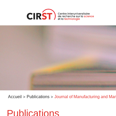
Aller
au
contenu
>
>
Accueil
Publications
Publications