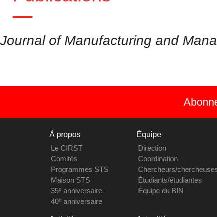
Journal of Manufacturing and Man
Abonnez
À propos
Équipe
Le CIRST
Direction
Comités
Coordination
Programmes STS
Chercheurs/chercheuse
Maison STS
Étudiants/étudiantes
e
35
anniversaire
Équipe du BIN
e
40
anniversaire