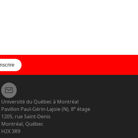
inscrire
Université du Québec à Montréal
e
Pavillon Paul-Gérin-Lajoie (N), 8
étage
1205, rue Saint-Denis
Montréal, Québec
H2X 3R9