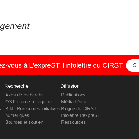
agement
-vous à L’expreST, l'infolettre du CIRST
S'
Recherche
Diffusion
Axes de recherche
Publications
OST, chaires et équipes
Médiathèque
s
BIN - Bureau des initiatives
Blogue du CIRST
numériques
Infolettre L’expreST
Bourses et soutien
Ressources